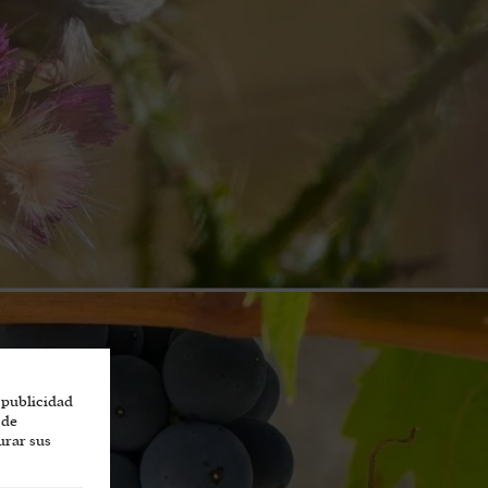
 publicidad
 de
urar sus