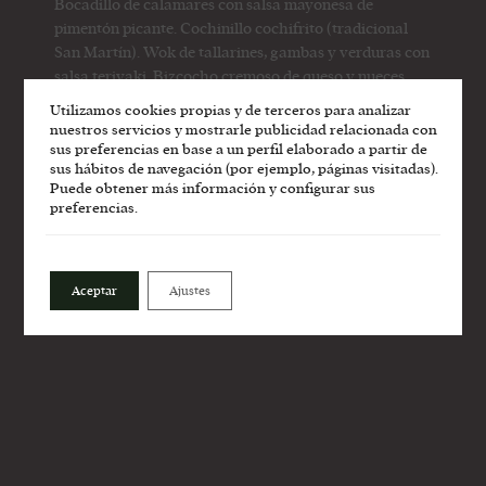
Bocadillo de calamares con salsa mayonesa de
pimentón picante. Cochinillo cochifrito (tradicional
San Martín). Wok de tallarines, gambas y verduras con
salsa teriyaki. Bizcocho cremoso de queso y nueces.
Utilizamos cookies propias y de terceros para analizar
FICHA DE CATA
nuestros servicios y mostrarle publicidad relacionada con
sus preferencias en base a un perfil elaborado a partir de
sus hábitos de navegación (por ejemplo, páginas visitadas).
Puede obtener más información y configurar sus
preferencias.
COMPRAR
Aceptar
Ajustes