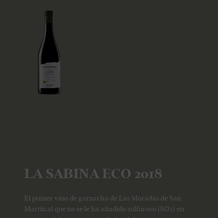
LA SABINA ECO 2018
El primer vino de garnacha de Las Moradas de San
Martín al que no se le ha añadido sulfuroso (SO2) en