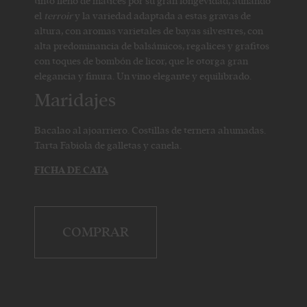
tinto lleno de matices por su gran longevidad, aunando
el
terroir
y la variedad adaptada a estas gravas de
altura, con aromas varietales de bayas silvestres, con
alta predominancia de balsámicos, regalices y grafitos
con toques de bombón de licor, que le otorga gran
elegancia y finura. Un vino elegante y equilibrado.
Maridajes
Bacalao al ajoarriero. Costillas de ternera ahumadas.
Tarta Fabiola de galletas y canela.
FICHA DE CATA
COMPRAR