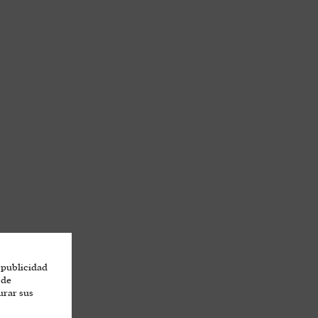
 publicidad
 de
urar sus