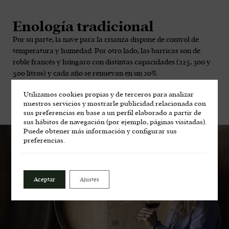
Enología tradicional
Por su parte, la nave para la crianza dispone de control de
temperatura y humedad. Por otro lado, las barricas son de
roble francés y húngaro con distintas capacidades (225, 300 y
500 litros) y cada año se renuevan en un 20%.
Utilizamos cookies propias y de terceros para analizar
También contamos con foudres de 1.450 litros que utilizamos
nuestros servicios y mostrarle publicidad relacionada con
para los coupages y afinamiento de los vinos.
sus preferencias en base a un perfil elaborado a partir de
sus hábitos de navegación (por ejemplo, páginas visitadas).
Puede obtener más información y configurar sus
preferencias.
Aceptar
Ajustes