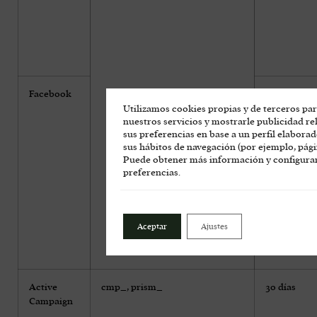
Facebook
Wd
Utilizamos cookies propias y de terceros par
nuestros servicios y mostrarle publicidad r
sus preferencias en base a un perfil elaborad
sus hábitos de navegación (por ejemplo, págin
Puede obtener más información y configurar
preferencias.
_fbp
datr
Aceptar
Ajustes
Active
cmp_, prism_
30 días
Campaign