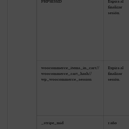
PHPSESSID
Expira al
finalizar
sesión.
woocommerce_items_in_cart//
Expira al
woocommerce_cart_hash//
finalizar
wp_woocommerce_session
sesión.
_stripe_mid
1 año