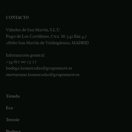
CONTACTO
Viñedos de San Martín, S.L.U.
Pago de Los Castillejos, Ctra. M-541 Km 4,7
28680 San Martín de Valdeiglesias, MADRID
Información general:
+34
617 00 75 77
bodega.lasmoradas@grupoenate.es
enoturismo.lasmoradas@grupoenate.es
Tienda
Eco
Terroir
Bodega