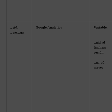
_gid,
Google Analytics
Variable.
_gat,_ga
_gid: al
finalizar
sesión
_ga: 26
meses