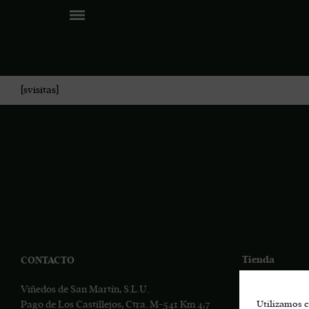
[svisitas]
Tienda
CONTACTO
Eco
Viñedos de San Martín, S.L.U.
Pago de Los Castillejos, Ctra. M-541 Km 4,7
Utilizamos c