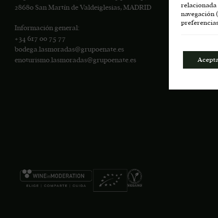
Terroir
relacionada 
28680 San Martín de Valdeiglesias, MADRID
navegación (
preferencias
Bodega
Información general:
+34
617 00 75 77
Vinos
bodega.lasmoradas@grupoenate.es
enoturismo.lasmoradas@grupoenate.es
Acept
Literatura
Enoturismo