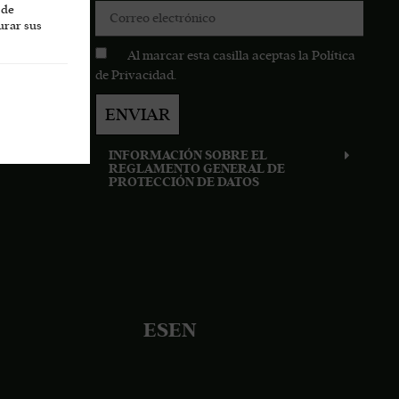
 de
urar sus
Al marcar esta casilla aceptas la
Política
de Privacidad
.
ENVIAR
 online
INFORMACIÓN SOBRE EL
REGLAMENTO GENERAL DE
PROTECCIÓN DE DATOS
ES
EN