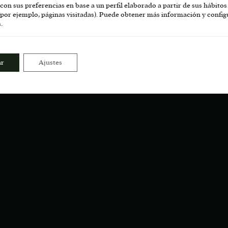
Mi cuenta
con sus preferencias en base a un perfil elaborado a partir de sus hábitos
por ejemplo, páginas visitadas). Puede obtener más información y config
.
Aviso legal
Cookies
ar
Ajustes
Condiciones de venta
Formulario desistimiento compra