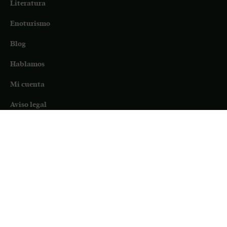
Literatura
Enoturismo
Blog
Hablamos
Mi cuenta
Aviso legal
Cookies
Condiciones de venta
Formulario desistimiento compra online
SUSCRÍBETE A NUESTRA NEWSLETTER