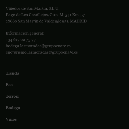
Viñedos de San Martín, S.L.U.
Pago de Los Castillejos, Ctra. M-541 Km 4,7
28680 San Martín de Valdeiglesias, MADRID
Información general:
+34
617 00 75 77
bodega.lasmoradas@grupoenate.es
enoturismo.lasmoradas@grupoenate.es
Tienda
Eco
Terroir
Bodega
Vinos