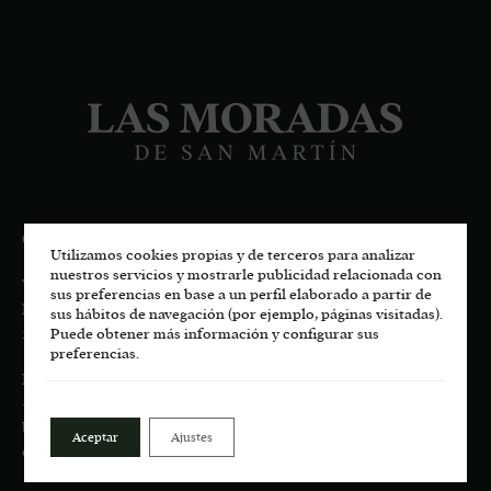
CONTACTO
Utilizamos cookies propias y de terceros para analizar
nuestros servicios y mostrarle publicidad relacionada con
Viñedos de San Martín, S.L.U.
sus preferencias en base a un perfil elaborado a partir de
Pago de Los Castillejos, Ctra. M-541 Km 4,7
sus hábitos de navegación (por ejemplo, páginas visitadas).
28680 San Martín de Valdeiglesias, MADRID
Puede obtener más información y configurar sus
preferencias.
Información general:
+34
617 00 75 77
bodega.lasmoradas@grupoenate.es
Aceptar
Ajustes
enoturismo.lasmoradas@grupoenate.es