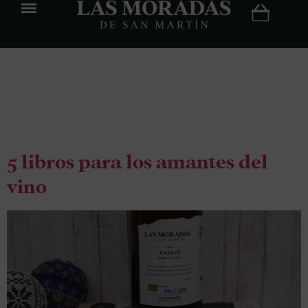
Etiqueta:
Bianca Bosker
5 libros para los amantes del
vino