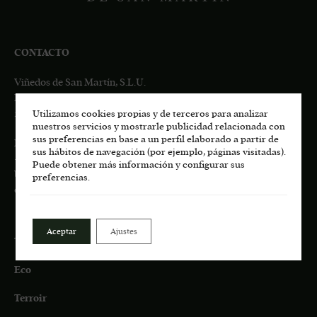
CONTACTO
Viñedos de San Martín, S.L.U.
Pago de Los Castillejos, Ctra. M-541 Km 4,7
28680 San Martín de Valdeiglesias, MADRID
Utilizamos cookies propias y de terceros para analizar
nuestros servicios y mostrarle publicidad relacionada con
sus preferencias en base a un perfil elaborado a partir de
Información general:
sus hábitos de navegación (por ejemplo, páginas visitadas).
+34
617 00 75 77
Puede obtener más información y configurar sus
bodega.lasmoradas@grupoenate.es
preferencias.
enoturismo.lasmoradas@grupoenate.es
Aceptar
Ajustes
Tienda
Eco
Terroir