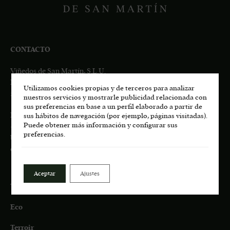
CONTACTO
Viñedos de San Martín, S.L.U.
Pago de Los Castillejos, Ctra. M-541 Km 4,7
Utilizamos cookies propias y de terceros para analizar
28680 San Martín de Valdeiglesias, MADRID
nuestros servicios y mostrarle publicidad relacionada con
sus preferencias en base a un perfil elaborado a partir de
Información general:
sus hábitos de navegación (por ejemplo, páginas visitadas).
Puede obtener más información y configurar sus
+34
617 00 75 77
preferencias.
bodega.lasmoradas@grupoenate.es
enoturismo.lasmoradas@grupoenate.es
Aceptar
Ajustes
Tienda
Eco
Terroir