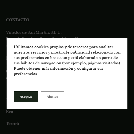
CONTACTO
Viñedos de San Martín, S.L.U.
Pago de Los Castillejos, Ctra. M-541 Km 4,7
28680 San Martín de Valdeiglesias, MADRID
Utilizamos cookies propias y de terceros para analizar
nuestros servicios y mostrarle publicidad relacionada con
sus preferencias en base a un perfil elaborado a partir de
Información general:
sus hábitos de navegación (por ejemplo, páginas visitadas).
+34
617 00 75 77
Puede obtener más información y configurar sus
bodega.lasmoradas@grupoenate.es
preferencias.
enoturismo.lasmoradas@grupoenate.es
Aceptar
Ajustes
Tienda
Eco
Terroir