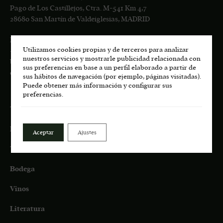
Pago de Los Castillejos, Ctra. M-541 Km 4,7
28680 San Martín de Valdeiglesias, MADRID
Información general:
Utilizamos cookies propias y de terceros para analizar
+34
617 00 75 77
nuestros servicios y mostrarle publicidad relacionada con
bodega.lasmoradas@grupoenate.es
sus preferencias en base a un perfil elaborado a partir de
enoturismo.lasmoradas@grupoenate.es
sus hábitos de navegación (por ejemplo, páginas visitadas).
Puede obtener más información y configurar sus
preferencias.
Tienda
Eco
Aceptar
Ajustes
Terroir
Bodega
Vinos
Literatura