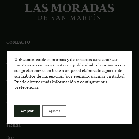
CONTACTO
Viñedos de San Martín, S.L.U.
Utilizamos cookies propias y de terceros para analizar
Pago de Los Castillejos, Ctra. M-541 Km 4,7
nuestros servicios y mostrarle publicidad relacionada con
28680 San Martín de Valdeiglesias, MADRID
sus preferencias en base a un perfil elaborado a partir de
sus hábitos de navegación (por ejemplo, páginas visitadas).
Información general:
Puede obtener más información y configurar sus
preferencias.
+34
617 00 75 77
bodega.lasmoradas@grupoenate.es
enoturismo.lasmoradas@grupoenate.es
Aceptar
Ajustes
Tienda
Eco