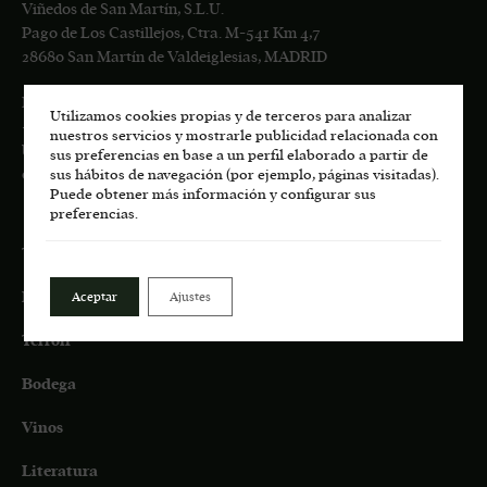
Viñedos de San Martín, S.L.U.
Pago de Los Castillejos, Ctra. M-541 Km 4,7
28680 San Martín de Valdeiglesias, MADRID
Información general:
Utilizamos cookies propias y de terceros para analizar
+34
617 00 75 77
nuestros servicios y mostrarle publicidad relacionada con
bodega.lasmoradas@grupoenate.es
sus preferencias en base a un perfil elaborado a partir de
enoturismo.lasmoradas@grupoenate.es
sus hábitos de navegación (por ejemplo, páginas visitadas).
Puede obtener más información y configurar sus
preferencias.
Tienda
Eco
Aceptar
Ajustes
Terroir
Bodega
Vinos
Literatura