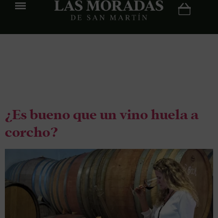
Etiqueta:
olor a
corcho
¿Es bueno que un vino huela a
corcho?