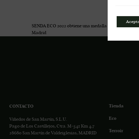
Acept
SENDA ECO 2022 obtiene una medalla de plata e INITIO
Madrid
Tienda
CONTACTO
Eco
Viñedos de San Martín, S.L.U.
Pago de Los Castillejos, Ctra. M-541 Km 4,7
Terroir
28680 San Martín de Valdeiglesias, MADRID