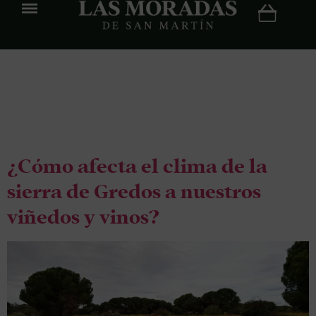
Etiqueta:
terruño
¿Cómo afecta el clima de la
sierra de Gredos a nuestros
viñedos y vinos?