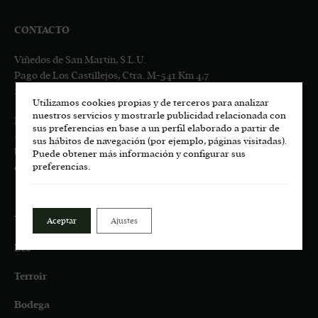
CONTACTO
Viñedos de San Martín, S.L.U.
Pago de Los Castillejos, Ctra. M-541 Km 4,7
28680 San Martín de Valdeiglesias, MADRID
Utilizamos cookies propias y de terceros para analizar
nuestros servicios y mostrarle publicidad relacionada con
Información general:
sus preferencias en base a un perfil elaborado a partir de
+34
617 00 75 77
sus hábitos de navegación (por ejemplo, páginas visitadas).
bodega.lasmoradas@grupoenate.es
Puede obtener más información y configurar sus
preferencias.
enoturismo.lasmoradas@grupoenate.es
Tienda
Aceptar
Ajustes
Eco
Terroir
Bodega