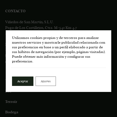
CONTACTO
Viñedos de San Martín, S.L.U.
Pago de Los Castillejos, Ctra. M-541 Km 4,7
28680 San Martín de Valdeiglesias, MADRID
Utilizamos cookies propias y de terceros para analizar
nuestros servicios y mostrarle publicidad relacionada con
Información general:
sus preferencias en base a un perfil elaborado a partir de
+34
617 00 75 77
sus hábitos de navegación (por ejemplo, páginas visitadas).
bodega.lasmoradas@grupoenate.es
Puede obtener más información y configurar sus
preferencias.
enoturismo.lasmoradas@grupoenate.es
Tienda
Aceptar
Ajustes
Eco
Terroir
Bodega