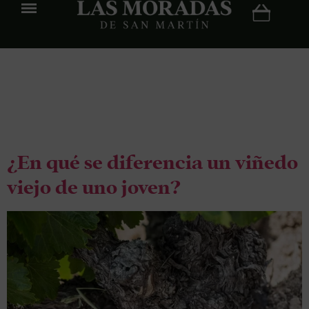
Etiqueta:
viña
vieja
¿En qué se diferencia un viñedo
viejo de uno joven?