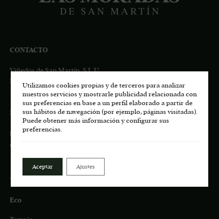
CONTACTO
Viñedos de San Martín, S.L.U.
Pago de Los Castillejos, Ctra. M-541 Km 4,7
Utilizamos cookies propias y de terceros para analizar
28680 San Martín de Valdeiglesias, MADRID
nuestros servicios y mostrarle publicidad relacionada con
sus preferencias en base a un perfil elaborado a partir de
sus hábitos de navegación (por ejemplo, páginas visitadas).
Información general:
Puede obtener más información y configurar sus
+34
617 00 75 77
preferencias.
bodega.lasmoradas@grupoenate.es
enoturismo.lasmoradas@grupoenate.es
Aceptar
Ajustes
Tienda
Eco