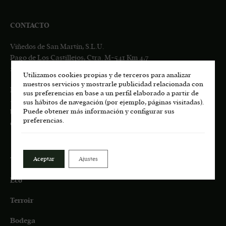
CONTACTO
Viñedos de San Martín, S.L.U.
Pago de Los Castillejos, Ctra. M-541 Km 4,7
28680 San Martín de Valdeiglesias, MADRID
Utilizamos cookies propias y de terceros para analizar
nuestros servicios y mostrarle publicidad relacionada con
Información general:
sus preferencias en base a un perfil elaborado a partir de
+34
617 00 75 77
sus hábitos de navegación (por ejemplo, páginas visitadas).
Puede obtener más información y configurar sus
bodega.lasmoradas@grupoenate.es
preferencias.
enoturismo.lasmoradas@grupoenate.es
Aceptar
Ajustes
Tienda
Eco
Terroir
Bodega