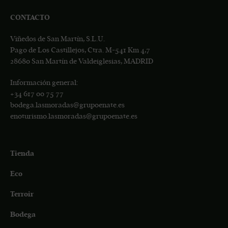
CONTACTO
Viñedos de San Martín, S.L.U.
Pago de Los Castillejos, Ctra. M-541 Km 4,7
28680 San Martín de Valdeiglesias, MADRID
Información general:
+34
617 00 75 77
bodega.lasmoradas@grupoenate.es
enoturismo.lasmoradas@grupoenate.es
Tienda
Eco
Terroir
Bodega