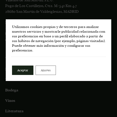
Viñedos de San Martín, S.L.U.
Pago de Los Castillejos, Ctra. M-541 Km 4,7
28680 San Martín de Valdeiglesias, MADRID
Información general:
Utilizamos cookies propias y de terceros para analizar
+34
617 00 75 77
nuestros servicios y mostrarle publicidad relacionada con
bodega.lasmoradas@grupoenate.es
sus preferencias en base a un perfil elaborado a partir de
enoturismo.lasmoradas@grupoenate.es
sus hábitos de navegación (por ejemplo, páginas visitadas).
Puede obtener más información y configurar sus
preferencias.
Tienda
Eco
Aceptar
Ajustes
Terroir
Bodega
Vinos
Literatura