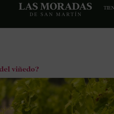
TIE
a:
Las Mor
 del viñedo?