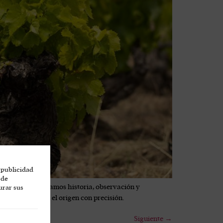
 publicidad
 de
e Gredos, combinamos historia, observación y
urar sus
os que expresan el origen con precisión.
Siguiente
→