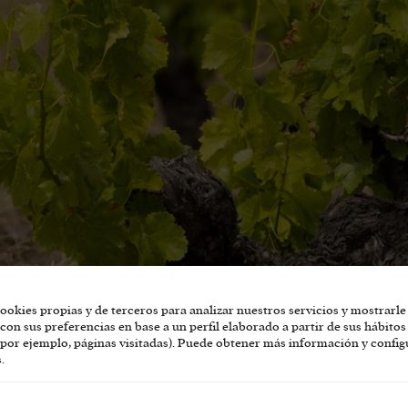
ookies propias y de terceros para analizar nuestros servicios y mostrarle
con sus preferencias en base a un perfil elaborado a partir de sus hábitos
nillos como un árbol? En Las Moradas de San Martín, en plena sierra d
por ejemplo, páginas visitadas). Puede obtener más información y config
.
pas centenarias, suelos graníticos y equilibrio natural dan lugar a vin