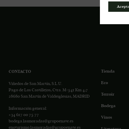
Acept
Tienda
CONTACTO
Eco
Viñedos de San Martín, S.L.U.
Pago de Los Castillejos, Ctra. M-541 Km 4,7
Terroir
28680 San Martín de Valdeiglesias, MADRID
Bodega
Información general:
+34
617 00 75 77
Vinos
bodega.lasmoradas@grupoenate.es
enoturismo.lasmoradas@grupoenate.es
Literatura