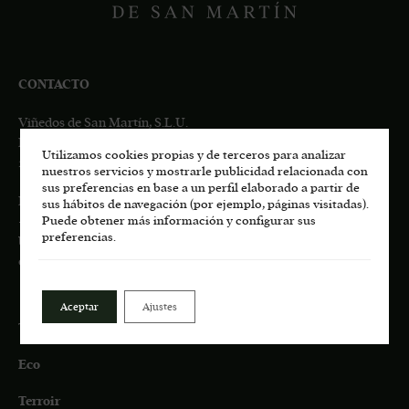
CONTACTO
Viñedos de San Martín, S.L.U.
Pago de Los Castillejos, Ctra. M-541 Km 4,7
Utilizamos cookies propias y de terceros para analizar
28680 San Martín de Valdeiglesias, MADRID
nuestros servicios y mostrarle publicidad relacionada con
sus preferencias en base a un perfil elaborado a partir de
Información general:
sus hábitos de navegación (por ejemplo, páginas visitadas).
+34
617 00 75 77
Puede obtener más información y configurar sus
preferencias.
bodega.lasmoradas@grupoenate.es
enoturismo.lasmoradas@grupoenate.es
Aceptar
Ajustes
Tienda
Eco
Terroir