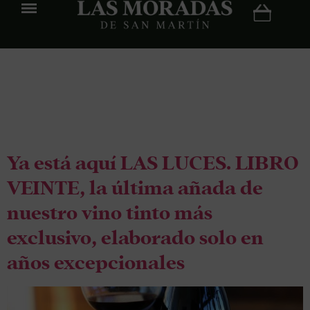
Etiqueta:
Las
Moradas
Ya está aquí LAS LUCES. LIBRO
VEINTE, la última añada de
nuestro vino tinto más
exclusivo, elaborado solo en
años excepcionales