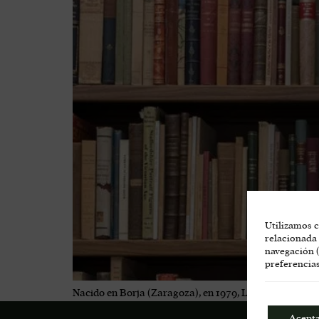
Utilizamos c
relacionada 
navegación (
preferencias
Nacido en Borja (Zaragoza), en 1979, Luis Zueco es inge
Acept