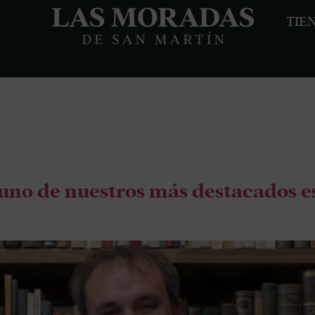
TIE
a:
novela
uno de nuestros más destacados es