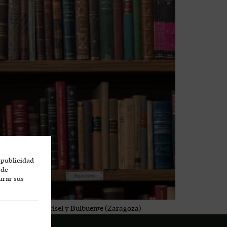
 publicidad
 de
urar sus
del Castillo de Grisel y Bulbuente (Zaragoza)