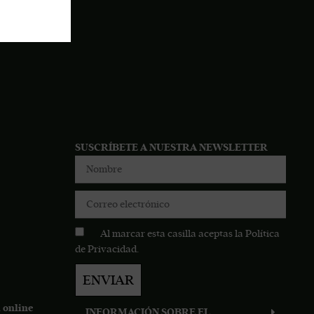
SUSCRÍBETE A NUESTRA NEWSLETTER
Al marcar esta casilla aceptas la
Política
de Privacidad
.
ENVIAR
 online
INFORMACIÓN SOBRE EL