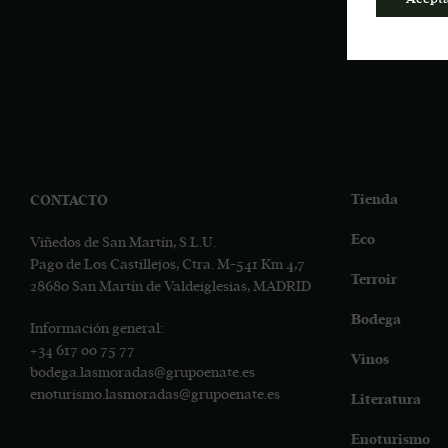
Tienda
CONTACTO
Eco
Viñedos de San Martín, S.L.U.
Pago de Los Castillejos, Ctra. M-541 Km 4,7
Terroir
28680 San Martín de Valdeiglesias, MADRID
Bodega
Información general:
+34
617 00 75 77
Vinos
bodega.lasmoradas@grupoenate.es
enoturismo.lasmoradas@grupoenate.es
Literatura
Enoturismo