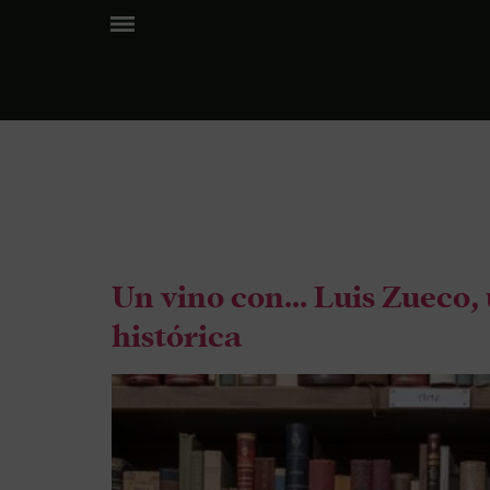
Etiquet
Un vino con… Luis Zueco, 
histórica