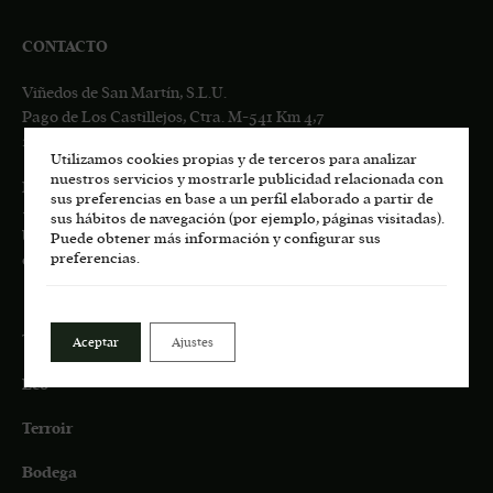
CONTACTO
Viñedos de San Martín, S.L.U.
Pago de Los Castillejos, Ctra. M-541 Km 4,7
28680 San Martín de Valdeiglesias, MADRID
Utilizamos cookies propias y de terceros para analizar
nuestros servicios y mostrarle publicidad relacionada con
Información general:
sus preferencias en base a un perfil elaborado a partir de
+34
617 00 75 77
sus hábitos de navegación (por ejemplo, páginas visitadas).
bodega.lasmoradas@grupoenate.es
Puede obtener más información y configurar sus
preferencias.
enoturismo.lasmoradas@grupoenate.es
Tienda
Aceptar
Ajustes
Eco
Terroir
Bodega