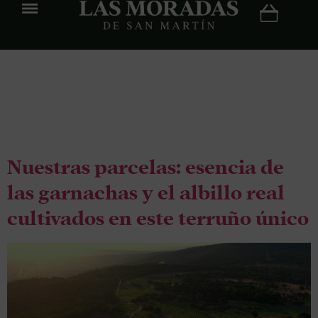
Etiqueta:
terroir
Nuestras parcelas: esencia de
las garnachas y el albillo real
cultivados en este terruño único