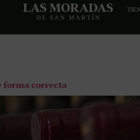
TIE
a:
vino ve
 forma correcta