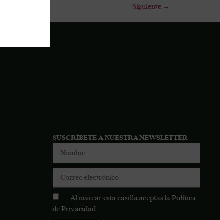
Siguiente
→
SUSCRÍBETE A NUESTRA NEWSLETTER
Al marcar esta casilla aceptas la
Política
de Privacidad
.