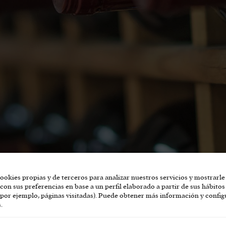
ookies propias y de terceros para analizar nuestros servicios y mostrarle
con sus preferencias en base a un perfil elaborado a partir de sus hábitos
 para preservar su calidad, sabor y carácter distintivo a lo largo del 
por ejemplo, páginas visitadas). Puede obtener más información y config
s algunos consejos, trucos y ejemplos para garantizar que cada botella
.