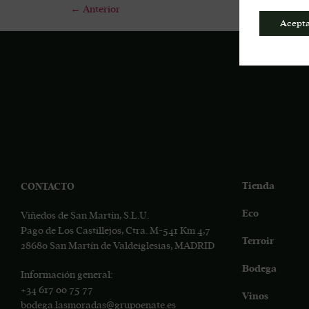
←
Anterior
Acept
Tienda
CONTACTO
Eco
Viñedos de San Martín, S.L.U.
Pago de Los Castillejos, Ctra. M-541 Km 4,7
Terroir
28680 San Martín de Valdeiglesias, MADRID
Bodega
Información general:
+34
617 00 75 77
Vinos
bodega.lasmoradas@grupoenate.es