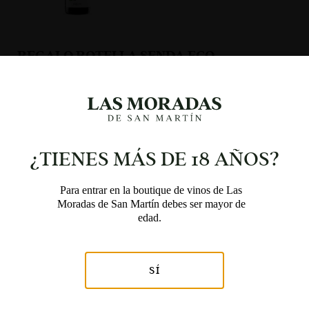
REGALO BOTELLA SENDA ECO
0,00
€
(IVA incluido)
COMPRAR
¿TIENES MÁS DE 18 AÑOS?
Para entrar en la boutique de vinos de Las
Utilizamos cookies propias y de terceros para analizar
nuestros servicios y mostrarle publicidad relacionada con
Moradas de San Martín debes ser mayor de
sus preferencias en base a un perfil elaborado a partir de
edad.
sus hábitos de navegación (por ejemplo, páginas visitadas).
Puede obtener más información y configurar sus
preferencias.
SÍ
Aceptar
Ajustes