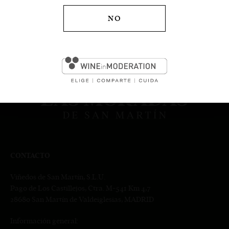
NO
CONTACTO
Viñedos de San Martín, S.L.U.
Pago de Los Castillejos, Ctra. M-541 Km 4,7
28680 San Martín de Valdeiglesias, MADRID
Información general: