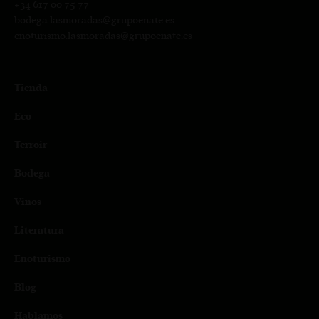
+34
617 00 75 77
bodega.lasmoradas@grupoenate.es
enoturismo.lasmoradas@grupoenate.es
Tienda
Eco
Terroir
Bodega
Vinos
Literatura
Enoturismo
Blog
Hablamos