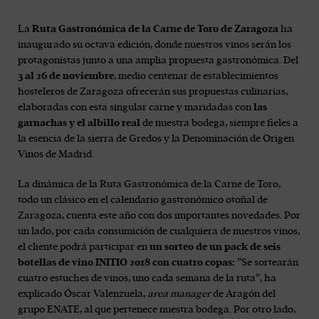
La
Ruta Gastronómica de la Carne de Toro de Zaragoza
ha
inaugurado su octava edición, donde nuestros vinos serán los
protagonistas junto a una amplia propuesta gastronómica. Del
3 al 26 de noviembre
, medio centenar de establecimientos
hosteleros de Zaragoza ofrecerán sus propuestas culinarias,
elaboradas con esta singular carne y maridadas con
las
garnachas y el albillo real
de nuestra bodega, siempre fieles a
la esencia de la sierra de Gredos y la Denominación de Origen
Vinos de Madrid.
La dinámica de la Ruta Gastronómica de la Carne de Toro,
todo un clásico en el calendario gastronómico otoñal de
Zaragoza, cuenta este año con dos importantes novedades. Por
un lado, por cada consumición de cualquiera de nuestros vinos,
el cliente podrá participar en
un sorteo de un pack de seis
botellas de vino INITIO 2018 con cuatro copas:
”Se sortearán
cuatro estuches de vinos, uno cada semana de la ruta”, ha
explicado Óscar Valenzuela,
area manager
de Aragón del
grupo ENATE, al que pertenece nuestra bodega. Por otro lado,