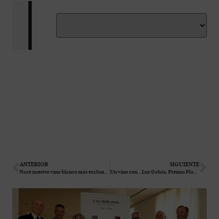
ANTERIOR
SIGUIENTE
Nace nuestro vino blanco más exclusivo: ‘Ensayo’ 2019, un blanco ecológico y de producción limitada elaborado con albillo real
Un vino con… Luz Gabás, Premio Planeta y figura influyente en la Literatura española