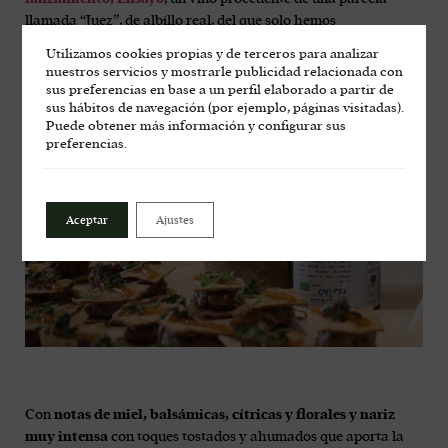
llamada “Juez”, de albillo real, del que solo hemos
comercializado 637 botellas. Un vino que, aunque se ha
Utilizamos cookies propias y de terceros para analizar
agotado nada más salir al mercado, puede degustarse en
nuestros servicios y mostrarle publicidad relacionada con
alguno de los establecimientos más gastronómicos de la ruta.
sus preferencias en base a un perfil elaborado a partir de
sus hábitos de navegación (por ejemplo, páginas visitadas).
Puede obtener más información y configurar sus
preferencias.
Aceptar
Ajustes
Con
notas de miel, balsámicas, cítricas y florales y nariz
muy intensa
con toques tostados y ahumados que aporta la