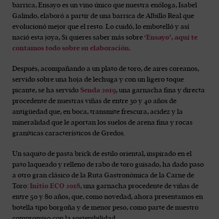
barrica, Ensayo es un vino único que nuestra enóloga, Isabel
Galindo, elaboró a partir de una barrica de Albillo Real que
evolucionó mejor que el resto. Lo cuidó, lo embotelló y así
nació esta joya, Si quieres saber más sobre
‘Ensayo’, aquí te
contamos todo sobre su elaboración.
Después, acompañando a un plato de toro, de aires coreanos,
servido sobre una hoja de lechuga y con un ligero toque
picante, se ha servido
Senda 2019
, una garnacha fina y directa
procedente de nuestras viñas de entre 30 y 40 años de
antigüedad que, en boca, transmite frescura, acidez y la
mineralidad que le aportan los suelos de arena fina y rocas
graníticas característicos de Gredos.
Un saquito de pasta brick de estilo oriental, inspirado en el
pato laqueado y relleno de rabo de toro guisado, ha dado paso
a otro gran clásico de la Ruta Gastronómica de la Carne de
Toro:
Initio ECO 2018
, una garnacha procedente de viñas de
entre 50 y 80 años, que, como novedad, ahora presentamos en
botella tipo borgoña y de menor peso, como parte de nuestro
compromiso con la sostenibilidad.