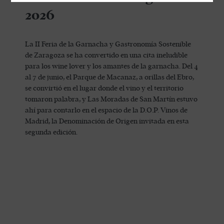
2026
La II Feria de la Garnacha y Gastronomía Sostenible
de Zaragoza se ha convertido en una cita ineludible
para los wine lover y los amantes de la garnacha. Del 4
al 7 de junio, el Parque de Macanaz, a orillas del Ebro,
se convirtió en el lugar donde el vino y el territorio
tomaron palabra, y Las Moradas de San Martín estuvo
ahí para contarlo en el espacio de la D.O.P. Vinos de
Madrid, la Denominación de Origen invitada en esta
segunda edición.