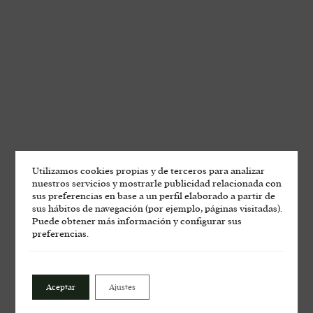
Utilizamos cookies propias y de terceros para analizar
nuestros servicios y mostrarle publicidad relacionada con
sus preferencias en base a un perfil elaborado a partir de
sus hábitos de navegación (por ejemplo, páginas visitadas).
Puede obtener más información y configurar sus
preferencias.
Las Moradas de San
Martín en la Feria de la
Aceptar
Ajustes
Garnacha de Zaragoza