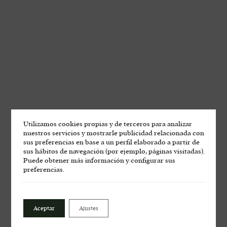
Utilizamos cookies propias y de terceros para analizar
nuestros servicios y mostrarle publicidad relacionada con
sus preferencias en base a un perfil elaborado a partir de
sus hábitos de navegación (por ejemplo, páginas visitadas).
Puede obtener más información y configurar sus
preferencias.
Las Moradas de San
Martín en la Feria de la
Aceptar
Ajustes
Garnacha de Zaragoza