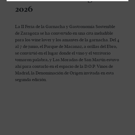
2026
La II Feria de la Garnacha y Gastronomía Sostenible
de Zaragoza se ha convertido en una cita ineludible
para los wine lover y los amantes de la garnacha. Del 4
al 7 de junio, el Parque de Macanaz, a orillas del Ebro,
se convirtió en el lugar donde el vino y el territorio
tomaron palabra, y Las Moradas de San Martín estuvo
ahí para contarlo en el espacio de la D.O.P. Vinos de
Madrid, la Denominación de Origen invitada en esta
segunda edición.