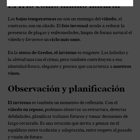
El frío como aliado natural
Las
bajas temperaturas
no son un enemigo del
viñedo
; al
contrario, son un aliado. El
frío invernal
ayuda a reducir la
presencia de plagas y enfermedades, limpia de forma natural el
viñedo y favorece un
ciclo más sano.
En la
sierra de Gredos
,
el invierno
es exigente. Las heladas y
la altitud marcan el ritmo, pero también contribuyen a esa
identidad fresca, elegante y precisa que caracteriza a
nuestros
vinos.
Observación y planificación
El invierno
es también un momento de reflexión. Con el
viñedo en reposo
, podemos observar su estructura, detectar
debilidades, planificar trabajos futuros y tomar decisiones de
largo recorrido. Es una estación que invita a pensar en el
equilibrio entre tradición y adaptación, entre respeto al pasado
y visión de futuro.