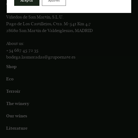
Aceptar
Ajustes
CONTACT
Viñedos de San Martín, S.L.U.
Pago de Los Castillejos, Ctra. M-541 Km 4,7
28680 San Martín de Valdeiglesias, MADRID
About us:
+34 687 45 72 35
bodega.lasmoradas@grupoenate.es
Shop
Eco
Terroir
The winery
Our wines
Literature