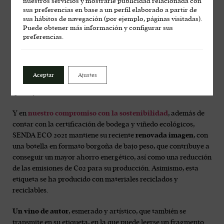
nuestros servicios y mostrarle publicidad relacionada con
sus preferencias en base a un perfil elaborado a partir de
SENDA ECO 2021
es, una añada más, el tinto más fresco de
Las
sus hábitos de navegación (por ejemplo, páginas visitadas).
Moradas de San Martín
. Una garnacha perfecta para tomar
Puede obtener más información y configurar sus
en barra con un aperitivo, acompañar un bocadillo de
preferencias.
calamares con salsa mayonesa de pimentón picante, maridar
platos más contundentes como un cochinillo cochifrito o un
wok de tallarines, gambas y verduras con salsa teriyaki, así
Aceptar
Ajustes
como para cerrar una comida junto a un bizcocho cremoso de
queso y nueces.
Y en
nuestro compromiso con la sostenibilidad
, además de
contar con la certificación de bodega y viñedo ecológicos,
SENDA ECO 2021 mantiene su reciente
renovada imagen
, con
una botella en formato borgoña de bajo peso, que contribuye a
conseguir un mayor ahorro energético, así como una reducción
de las emisiones de C02 para su producción. Asimismo, esta
etiqueta se ha producido con materiales reciclados y
reciclables.
Un vino de autor
, esmerado y artístico, que también se
transmite en su etiqueta, en la que puede leerse un fragmento