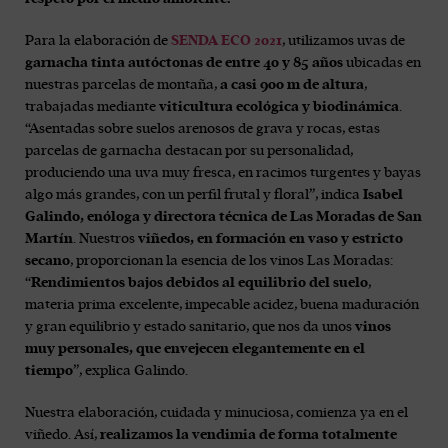
Para la elaboración de
SENDA ECO 2021
, utilizamos uvas de
garnacha tinta autóctonas de entre 40 y 85 años
ubicadas en
nuestras parcelas de montaña,
a casi 900 m de altura
,
trabajadas mediante
viticultura ecológica y biodinámica
.
“Asentadas sobre suelos arenosos de grava y rocas, estas
parcelas de garnacha destacan por su personalidad,
produciendo una uva muy fresca, en racimos turgentes y bayas
algo más grandes, con un perfil frutal y floral”, indica
Isabel
Galindo, enóloga y directora técnica de Las Moradas de San
Martín
. Nuestros
viñedos, en formación en vaso y estricto
secano
, proporcionan la esencia de los vinos Las Moradas:
“
Rendimientos bajos debidos al equilibrio del suelo
,
materia prima excelente, impecable acidez, buena maduración
y gran equilibrio y estado sanitario, que nos da unos
vinos
muy personales, que envejecen elegantemente en el
tiempo
”, explica Galindo.
Nuestra elaboración, cuidada y minuciosa, comienza ya en el
viñedo. Así,
realizamos la vendimia de forma totalmente