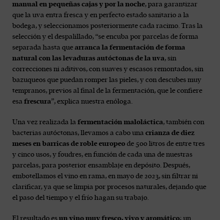
manual en pequeñas cajas y por la noche
, para garantizar
que la uva entra fresca y en perfecto estado sanitario a la
bodega, y seleccionamos posteriormente cada racimo. Tras la
selección y el despalillado, “se encuba por parcelas de forma
separada hasta que
arranca la fermentación de forma
natural con las levaduras autóctonas de la uva
, sin
correcciones ni aditivos, con suaves y escasos remontados, sin
bazuqueos que puedan romper las pieles, y con descubes muy
tempranos, previos al final de la fermentación, que le confiere
esa
frescura
”, explica nuestra enóloga.
Una vez realizada la
fermentación maloláctica
, también con
bacterias autóctonas, llevamos a cabo una
crianza de diez
meses en barricas de roble europeo
de 500 litros de entre tres
y cinco usos, y foudres, en función de cada una de nuestras
parcelas, para posterior ensamblaje en depósito. Después,
embotellamos el vino en rama, en mayo de 2023, sin filtrar ni
clarificar, ya que se limpia por procesos naturales, dejando que
el paso del tiempo y el frío hagan su trabajo.
El resultado es
un vino muy fresco, vivo y aromático
; un