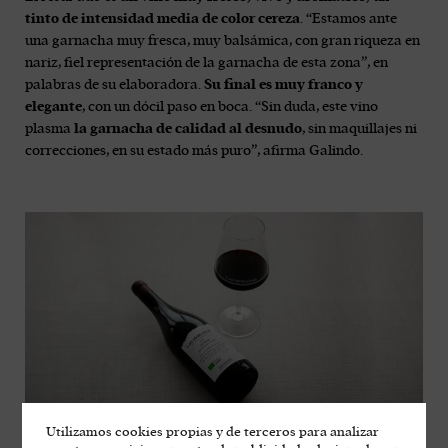
tinto de intensidad media de color cereza
. “Estamos ante
una garnacha muy fresca, muy balsámica, con gran riqueza en
nariz, fiel representación de la garnacha de esta zona”, en
palabras de su elaboradora.
Su final es muy franco y
elegante
, con un dócil paso en boca. “Sin duda, este vino
plasma
la garnacha de calidad al desnudo
, sin maquillajes ni
correcciones, en su estado más puro”, afirma Galindo.
Utilizamos cookies propias y de terceros para analizar