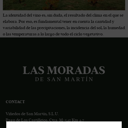
La identidad del vino es, sin duda, el resultado del clima en el que se
elabora. Por eso, es fundamental tener en cuenta la cantidad y
variabilidad de las precipitaciones, la incidencia del sol, la humedad
o las temperaturas a lo largo de todo el ciclo vegetativo.
CONTACT
Viñedos de San Martín, S.L.U.
Pago de Los Castillejos, Ctra. M-541 Km 4,7
28680 San Martín de Valdeiglesias, MADRID