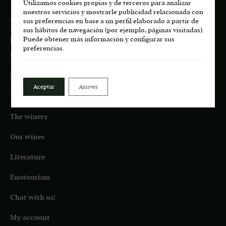
Utilizamos cookies propias y de terceros para analizar
nuestros servicios y mostrarle publicidad relacionada con
About us:
sus preferencias en base a un perfil elaborado a partir de
+34 687 45 72 35
sus hábitos de navegación (por ejemplo, páginas visitadas).
Puede obtener más información y configurar sus
bodega.lasmoradas@grupoenate.es
preferencias.
Shop
Eco
Aceptar
Ajustes
Terroir
The winery
Our wines
Literature
Enotourism
Chat with us!
My account