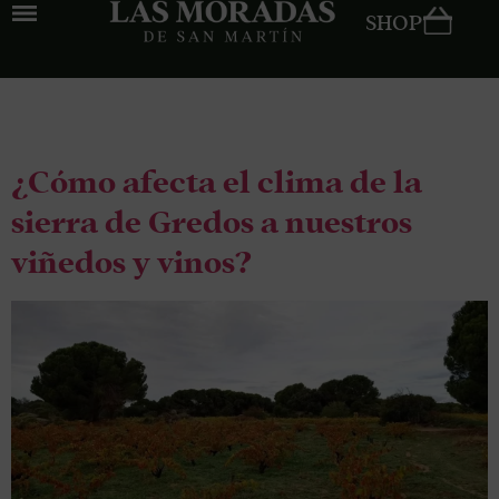
SHOP
Tag:
clima
¿Cómo afecta el clima de la
sierra de Gredos a nuestros
viñedos y vinos?