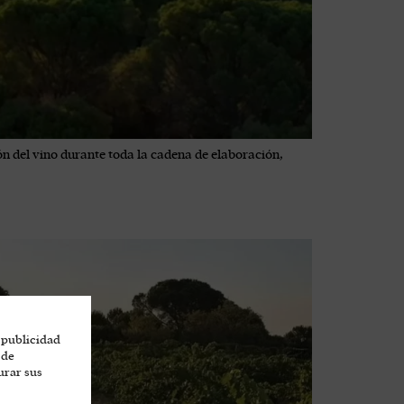
n del vino durante toda la cadena de elaboración,
 publicidad
 de
urar sus