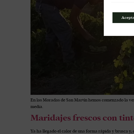
Acept
En las Moradas de San Martín hemos comenzado la vend
media.
Maridajes frescos con tint
Ya ha llegado el calor de una forma rápida y brusca y, 