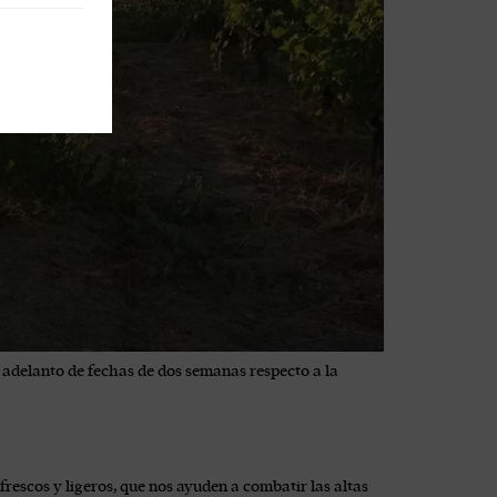
adelanto de fechas de dos semanas respecto a la
frescos y ligeros, que nos ayuden a combatir las altas