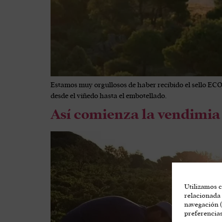
Estamos muy orgullosos de haber recibido el sello ECO
desde el viñedo hasta el embotellado.
Así comienza la vendimia
Utilizamos c
relacionada 
navegación (
preferencias