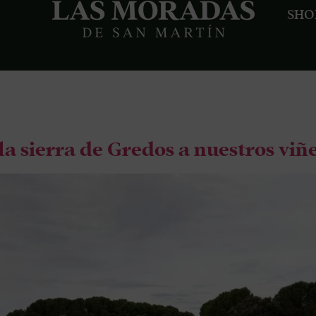
SHO
O
a sierra de Gredos a nuestros viñ