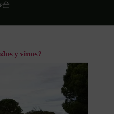
P
edos y vinos?