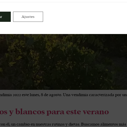
ar
Ajustes
imia 2022 este lunes, 8 de agosto. Una vendimia caracterizada por un 
os y blancos para este verano
con él, un cambio en nuestras rutinas y dietas. Buscamos alimentos más 