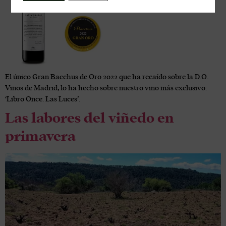
El único Gran Bacchus de Oro 2022 que ha recaído sobre la D.O.
Vinos de Madrid, lo ha hecho sobre nuestro vino más exclusivo:
‘Libro Once. Las Luces’.
Las labores del viñedo en
primavera