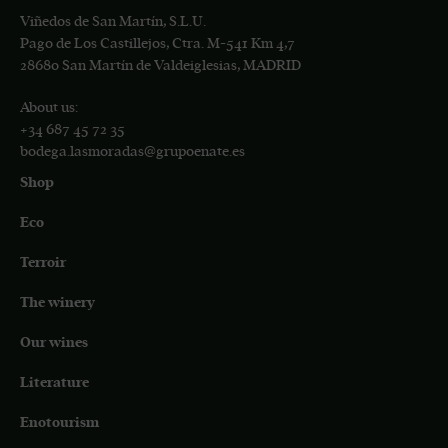
Viñedos de San Martín, S.L.U.
Pago de Los Castillejos, Ctra. M-541 Km 4,7
28680 San Martín de Valdeiglesias, MADRID
About us:
+34 687 45 72 35
bodega.lasmoradas@grupoenate.es
Shop
Eco
Terroir
The winery
Our wines
Literature
Enotourism