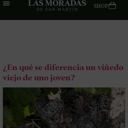
SHOP
Tag:
garnacha
centenaria
¿En qué se diferencia un viñedo
viejo de uno joven?