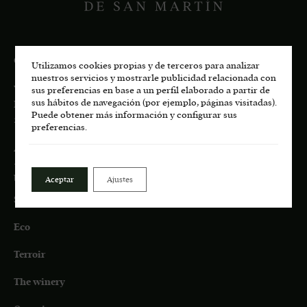
CONTACT
Utilizamos cookies propias y de terceros para analizar
nuestros servicios y mostrarle publicidad relacionada con
Viñedos de San Martín, S.L.U.
sus preferencias en base a un perfil elaborado a partir de
sus hábitos de navegación (por ejemplo, páginas visitadas).
Pago de Los Castillejos, Ctra. M-541 Km 4,7
Puede obtener más información y configurar sus
28680 San Martín de Valdeiglesias, MADRID
preferencias.
About us:
+34 687 45 72 35
bodega.lasmoradas@grupoenate.es
Aceptar
Ajustes
Shop
Eco
Terroir
The winery