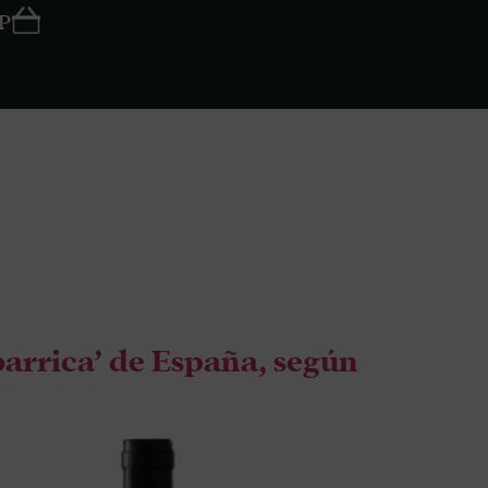
P
lanco
barrica’ de España, según