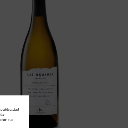
 publicidad
 de
urar sus