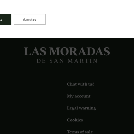
da añada consecutiva como el ‘Mejor Vino blanco con barrica’ por la As
irituosos de España.
ar
Ajustes
Chat with us!
My account
Legal warning
Cookies
Terms of sale