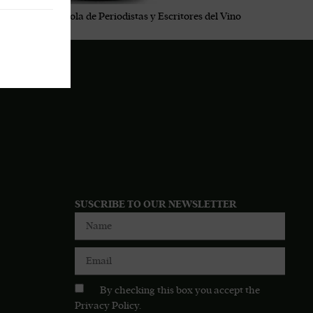
ociación Española de Periodistas y Escritores del Vino
SUSCRIBE TO OUR NEWSLETTER
By checking this box you accept the
Privacy Policy
.