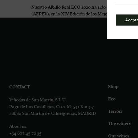
Nuestro Albillo Real ECO 2020 ha sido elegido en segun
(AEPEV), en la XIV Edición de los Mejores Vinos y Esp
Acept
Shop
CONTACT
Eco
Viñedos de San Martín, S.L.U.
Pago de Los Castillejos, Ctra. M-541 Km 4,7
Terroir
28680 San Martín de Valdeiglesias, MADRID
The winery
About us:
+34 687 45 72 35
Our wines