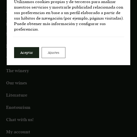
Utilizamos cookies propias y de terceros para analizar
nuestros servicios y mostrarle publicidad relacionada con
About us:
sus preferencias en base a un perfil elaborado a partir de
+34 687 45 72 35
sus hábitos de navegación (por ejemplo, páginas visitadas).
Puede obtener más información y configurar sus
bodega.lasmoradas@grupoenate.es
preferencias.
Shop
Eco
Aceptar
Ajustes
Terroir
The winery
Our wines
Literature
Enotourism
Chat with us!
My account