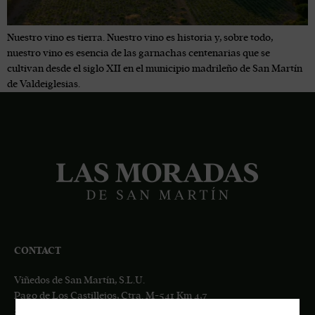
Nuestro vino es tierra. Nuestro vino es historia y, sobre todo,
nuestro vino es esencia de las garnachas centenarias que se
cultivan desde el siglo XII en el municipio madrileño de San Martín
de Valdeiglesias.
CONTACT
Viñedos de San Martín, S.L.U.
Pago de Los Castillejos, Ctra. M-541 Km 4,7
28680 San Martín de Valdeiglesias, MADRID