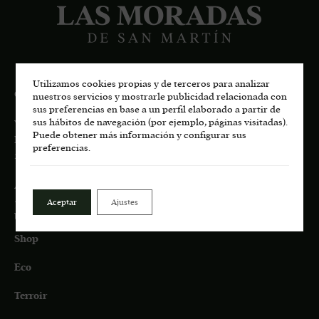
Utilizamos cookies propias y de terceros para analizar
CONTACT
nuestros servicios y mostrarle publicidad relacionada con
sus preferencias en base a un perfil elaborado a partir de
sus hábitos de navegación (por ejemplo, páginas visitadas).
Viñedos de San Martín, S.L.U.
Puede obtener más información y configurar sus
Pago de Los Castillejos, Ctra. M-541 Km 4,7
preferencias.
28680 San Martín de Valdeiglesias, MADRID
About us:
+34 687 45 72 35
Aceptar
Ajustes
bodega.lasmoradas@grupoenate.es
Shop
Eco
Terroir