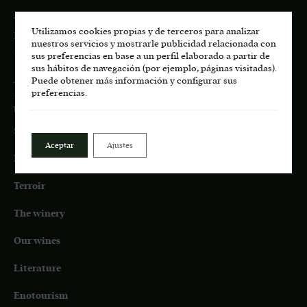
Viñedos de San Martín, S.L.U.
Utilizamos cookies propias y de terceros para analizar
Pago de Los Castillejos, Ctra. M-541 Km 4,7
nuestros servicios y mostrarle publicidad relacionada con
28680 San Martín de Valdeiglesias, MADRID
sus preferencias en base a un perfil elaborado a partir de
sus hábitos de navegación (por ejemplo, páginas visitadas).
About us:
Puede obtener más información y configurar sus
preferencias.
+34 687 45 72 35
bodega.lasmoradas@grupoenate.es
Shop
Aceptar
Ajustes
Eco
Terroir
The winery
Our wines
Literature
Enotourism