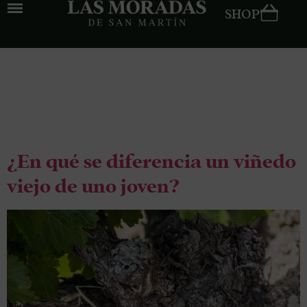
SHOP
Tag:
vinificación
¿En qué se diferencia un viñedo
viejo de uno joven?