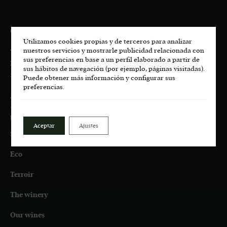
CONTACT
Utilizamos cookies propias y de terceros para analizar
nuestros servicios y mostrarle publicidad relacionada con
Viñedos de San Martín, S.L.U.
sus preferencias en base a un perfil elaborado a partir de
Pago de Los Castillejos, Ctra. M-541 Km 4,7
sus hábitos de navegación (por ejemplo, páginas visitadas).
28680 San Martín de Valdeiglesias, MADRID
Puede obtener más información y configurar sus
preferencias.
About us:
+34 687 45 72 35
bodega.lasmoradas@grupoenate.es
Aceptar
Ajustes
Shop
Eco
Terroir
The winery
Our wines