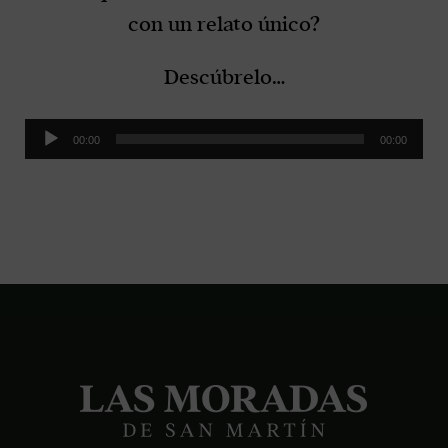
con un relato único?
Descúbrelo…
Audio
00:00
00:00
Player