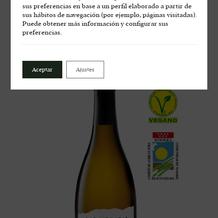
arena y rocas graníticas y vendimiado de forma manual en
sus preferencias en base a un perfil elaborado a partir de
cajas, por la noche y con su posterior selección en mesa
sus hábitos de navegación (por ejemplo, páginas visitadas).
evitando la recolecta de uva dañada desde el primer momento.
Puede obtener más información y configurar sus
preferencias.
Aceptar
Ajustes