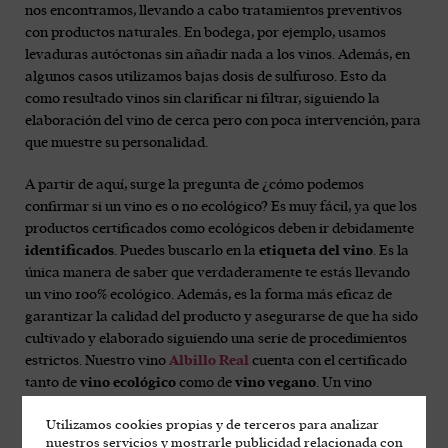
nos encontramos, llevando a cabo tratamientos preventivos
con productos naturales. En bodega, por ejemplo, usamos
levaduras autóctonas sin añadir nada a los vinos. Además, en
algunos casos utilizamos bajas dosis de sulfuroso. Esto da
como resultado vinos sin clarificar ni filtrar, siguiendo la
elaboración del vino de cerca pero con poca intervención, para
que muestre su personalidad.
A partir de aquí, surge la pregunta de ¿cómo podemos
confirmar si un vino es o no ecológico? Es muy fácil, ya que los
productos certificados como ecológicos deben ir debidamente
identificados
. Puedes buscarlo en la
etiqueta del vino
. Es la
única manera de saber que verdaderamente te estás llevando
un vino 100% ecológico. Además, es la forma más eficaz de
garantizar la calidad del producto y asegurarse de que ha sido
cultivado y elaborado siguiendo una serie de procedimientos
estrictos. Nuestro vino
Albillo Real
cuenta con el certificado
tanto de
vino ecológico
como de
vino vegano
. Un vino
elaborado con uvas de las parcelas de montaña trabajadas con
Utilizamos cookies propias y de terceros para analizar
viticultura ecológica y biodinámica de secano, sobre suelos de
nuestros servicios y mostrarle publicidad relacionada con