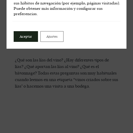
sus hábitos de navegación (por ejemplo, páginas visitadas).
Puede obtener más información y configurar sus
preferencias.
Aceptar
Ajustes
¿Qué son las lías del vino?
¿Qué son las lías del vino? ¿Hay diferentes tipos de
lías? ¿Qué aportan las lías al vino? ¿Qué es el
bâtonnage? Todas estas preguntas son muy habituales
cuando leemos en una etiqueta “vinos criados sobre sus
lías" o hacemos una visita a una bodega.