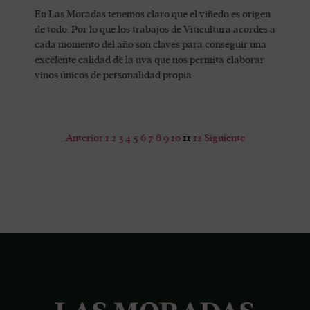
En Las Moradas tenemos claro que el viñedo es origen
de todo. Por lo que los trabajos de Viticultura acordes a
cada momento del año son claves para conseguir una
excelente calidad de la uva que nos permita elaborar
vinos únicos de personalidad propia.
Anterior
1
2
3
4
5
6
7
8
9
10
11
12
Siguiente