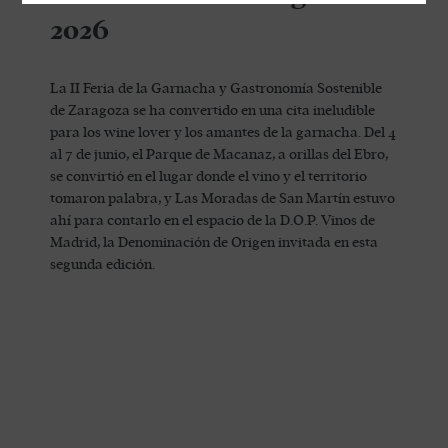
2026
La II Feria de la Garnacha y Gastronomía Sostenible
de Zaragoza se ha convertido en una cita ineludible
para los wine lover y los amantes de la garnacha. Del 4
al 7 de junio, el Parque de Macanaz, a orillas del Ebro,
se convirtió en el lugar donde el vino y el territorio
tomaron palabra, y Las Moradas de San Martín estuvo
ahí para contarlo en el espacio de la D.O.P. Vinos de
Madrid, la Denominación de Origen invitada en esta
segunda edición.