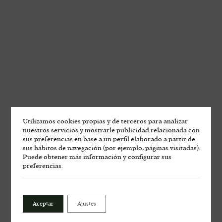
Utilizamos cookies propias y de terceros para analizar
nuestros servicios y mostrarle publicidad relacionada con
sus preferencias en base a un perfil elaborado a partir de
sus hábitos de navegación (por ejemplo, páginas visitadas).
Puede obtener más información y configurar sus
preferencias.
Las Moradas de San
Martín en la Feria de la
Aceptar
Ajustes
Garnacha de Zaragoza