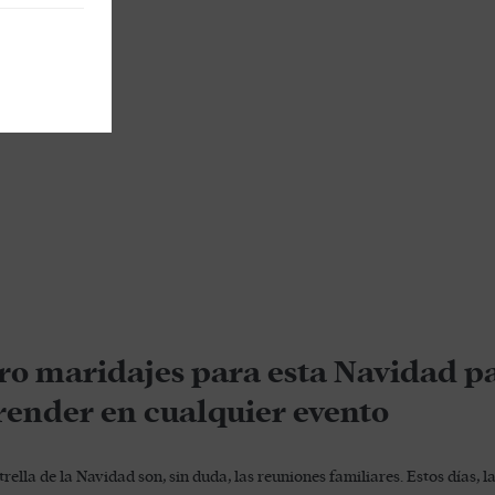
ro maridajes para esta Navidad p
render en cualquier evento
strella de la Navidad son, sin duda, las reuniones familiares. Estos días,