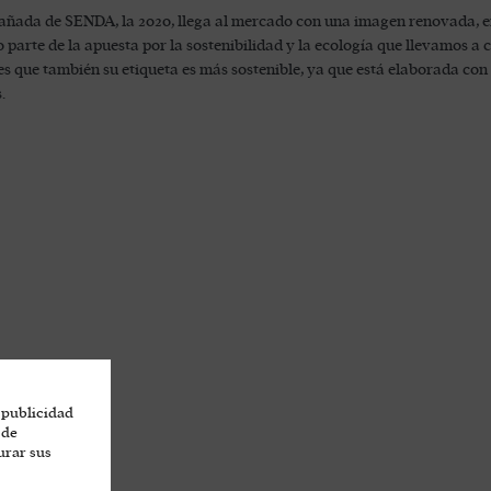
 añada de SENDA, la 2020, llega al mercado con una imagen renovada,
 parte de la apuesta por la sostenibilidad y la ecología que llevamos 
es que también su etiqueta es más sostenible, ya que está elaborada con
.
 publicidad
 de
urar sus