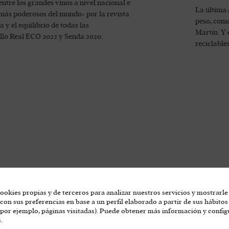
ntre los grandes vinos a nivel nacional e
La última
 más poderosos del mundo» por la revista
peso, como
y el equilibrio de todas las
Martín. Y 
illo Real ECO 2022 y Senda 2020.
reciclables
ookies propias y de terceros para analizar nuestros servicios y mostrarle
con sus preferencias en base a un perfil elaborado a partir de sus hábitos
por ejemplo, páginas visitadas). Puede obtener más información y config
.