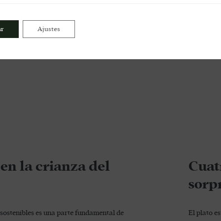
ar
Ajustes
 en la crianza del
Cuat
sorp
sostenibles es una parte fundamental de
El plato e