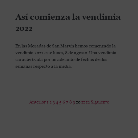
Así comienza la vendimia
2022
En las Moradas de San Martín hemos comenzado la
vendimia 2022 este lunes, 8 de agosto. Una vendimia
caracterizada por un adelanto de fechas de dos
semanas respecto a la media.
Anterior
1
2
3
4
5
6
7
8
9
10
11
12
Siguiente