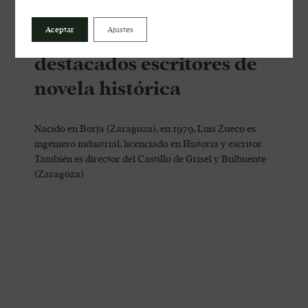
Un vino con… Luis Zueco,
Aceptar
Ajustes
uno de nuestros más
destacados escritores de
novela histórica
Nacido en Borja (Zaragoza), en 1979, Luis Zueco es
ingeniero industrial, licenciado en Historia y escritor.
También es director del Castillo de Grisel y Bulbuente
(Zaragoza)