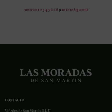
Anterior
1
2
3
4
5
6
7
8
9
10
11
12
Siguiente
CONTACTO
Viñedos de San Martín, S.L.U.