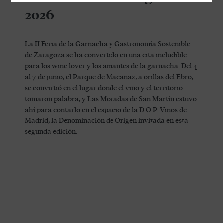
2026
La II Feria de la Garnacha y Gastronomía Sostenible
de Zaragoza se ha convertido en una cita ineludible
para los wine lover y los amantes de la garnacha. Del 4
al 7 de junio, el Parque de Macanaz, a orillas del Ebro,
se convirtió en el lugar donde el vino y el territorio
tomaron palabra, y Las Moradas de San Martín estuvo
ahí para contarlo en el espacio de la D.O.P. Vinos de
Madrid, la Denominación de Origen invitada en esta
segunda edición.