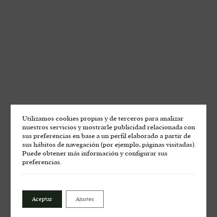
Utilizamos cookies propias y de terceros para analizar
nuestros servicios y mostrarle publicidad relacionada con
sus preferencias en base a un perfil elaborado a partir de
sus hábitos de navegación (por ejemplo, páginas visitadas).
Puede obtener más información y configurar sus
preferencias.
Las Moradas de San
Martín en la Feria de la
Aceptar
Ajustes
Garnacha de Zaragoza